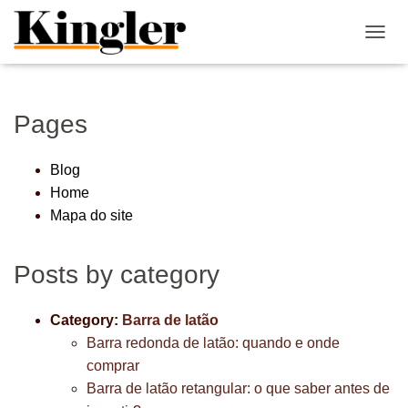
"
"
A
Mapa do site
L
T
E
R
Pages
N
A
R
Blog
N
Home
A
Mapa do site
V
E
G
Posts by category
A
Ç
Ã
Category:
Barra de latão
O
Barra redonda de latão: quando e onde
comprar
Barra de latão retangular: o que saber antes de