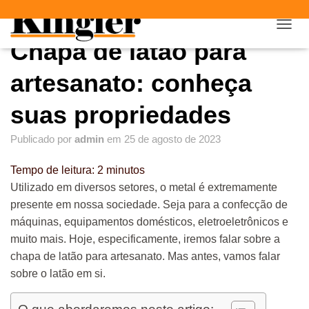
"
"
A
Chapa de latão para
L
T
E
artesanato: conheça
R
N
suas propriedades
A
R
Publicado por
admin
em
25 de agosto de 2023
N
A
V
Tempo de leitura:
2
minutos
E
Utilizado em diversos setores, o metal é extremamente
G
presente em nossa sociedade. Seja para a confecção de
A
Ç
máquinas, equipamentos domésticos, eletroeletrônicos e
Ã
muito mais. Hoje, especificamente, iremos falar sobre a
O
chapa de latão para artesanato. Mas antes, vamos falar
sobre o latão em si.