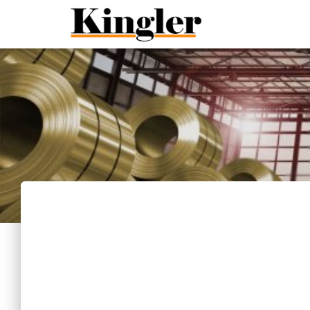
"
"
Bl