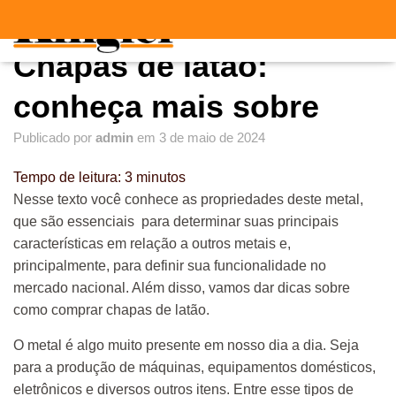
"
"
A
Chapas de latão:
L
T
E
conheça mais sobre
R
N
Publicado por
admin
em
3 de maio de 2024
A
R
Tempo de leitura:
3
minutos
N
A
Nesse texto você conhece as propriedades deste metal,
V
que são essenciais para determinar suas principais
E
características em relação a outros metais e,
G
A
principalmente, para definir sua funcionalidade no
Ç
mercado nacional. Além disso, vamos dar dicas sobre
Ã
como comprar chapas de latão.
O
O metal é algo muito presente em nosso dia a dia. Seja
para a produção de máquinas, equipamentos domésticos,
eletrônicos e diversos outros itens. Entre esse tipos de