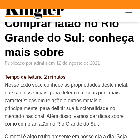
"
"
A
Comprar latão no Rio
L
T
E
Grande do Sul: conheça
R
N
mais sobre
A
R
Publicado por
admin
em
12 de agosto de 2021
N
A
V
Tempo de leitura:
2
minutos
E
Nesse texto você conhece as propriedades deste metal,
G
que são essenciais para determinar suas principais
A
Ç
características em relação a outros metais e,
Ã
principalmente, para definir sua funcionalidade no
O
mercado nacional. Além disso, vamos dar dicas sobre
como comprar latão no Rio Grande do Sul.
O metal é algo muito presente em nosso dia a dia. Seja