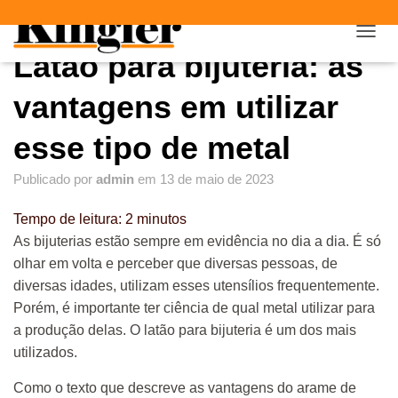
"
"
A
Latão para bijuteria: as
L
T
E
vantagens em utilizar
R
N
esse tipo de metal
A
R
Publicado por
admin
em
13 de maio de 2023
N
A
V
Tempo de leitura:
2
minutos
E
As bijuterias estão sempre em evidência no dia a dia. É só
G
olhar em volta e perceber que diversas pessoas, de
A
Ç
diversas idades, utilizam esses utensílios frequentemente.
Ã
Porém, é importante ter ciência de qual metal utilizar para
O
a produção delas. O latão para bijuteria é um dos mais
utilizados.
Como o texto que descreve as vantagens do arame de