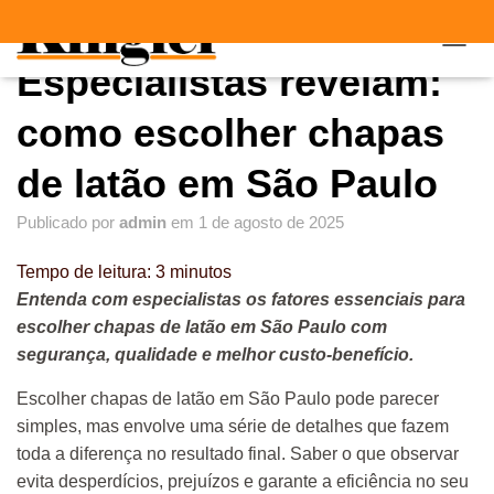
"
"
A
Especialistas revelam:
L
T
E
como escolher chapas
R
N
de latão em São Paulo
A
R
Publicado por
admin
em
1 de agosto de 2025
N
A
V
Tempo de leitura:
3
minutos
E
Entenda com especialistas os fatores essenciais para
G
escolher chapas de latão em São Paulo com
A
Ç
segurança, qualidade e melhor custo-benefício.
Ã
O
Escolher chapas de latão em São Paulo pode parecer
simples, mas envolve uma série de detalhes que fazem
toda a diferença no resultado final. Saber o que observar
evita desperdícios, prejuízos e garante a eficiência no seu