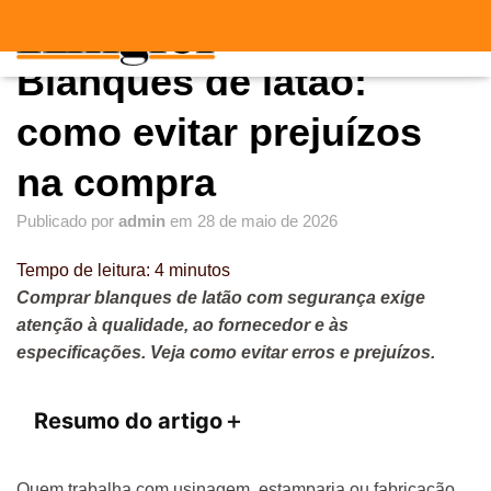
"
"
A
Blanques de latão:
L
T
E
como evitar prejuízos
R
N
na compra
A
R
Publicado por
admin
em
28 de maio de 2026
N
A
V
Tempo de leitura:
4
minutos
E
Comprar blanques de latão com segurança exige
G
atenção à qualidade, ao fornecedor e às
A
Ç
especificações. Veja como evitar erros e prejuízos.
Ã
O
Resumo do artigo
＋
Quem trabalha com usinagem, estamparia ou fabricação