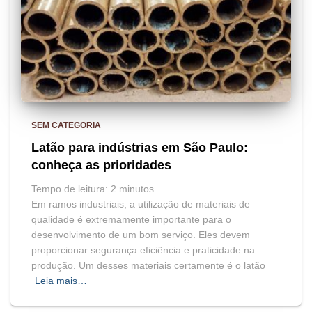
SEM CATEGORIA
Latão para indústrias em São Paulo:
conheça as prioridades
Tempo de leitura:
2
minutos
Em ramos industriais, a utilização de materiais de
qualidade é extremamente importante para o
desenvolvimento de um bom serviço. Eles devem
proporcionar segurança eficiência e praticidade na
produção. Um desses materiais certamente é o latão
Leia mais…