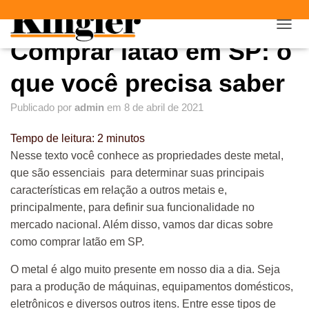
"
"
A
Comprar latão em SP: o
L
T
E
que você precisa saber
R
N
Publicado por
admin
em
8 de abril de 2021
A
R
Tempo de leitura:
2
minutos
N
A
Nesse texto você conhece as propriedades deste metal,
V
que são essenciais para determinar suas principais
E
características em relação a outros metais e,
G
A
principalmente, para definir sua funcionalidade no
Ç
mercado nacional. Além disso, vamos dar dicas sobre
Ã
como comprar latão em SP.
O
O metal é algo muito presente em nosso dia a dia. Seja
para a produção de máquinas, equipamentos domésticos,
eletrônicos e diversos outros itens. Entre esse tipos de