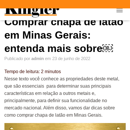
"
"
A
Comprar chapa de latão
L
T
E
em Minas Gerais:
R
N
entenda mais sobre￼
A
R
Publicado por
admin
em
23 de junho de 2022
N
A
V
Tempo de leitura:
2
minutos
E
Nesse texto você conhece as propriedades deste metal,
G
que são essenciais para determinar suas principais
A
Ç
características em relação a outros metais e,
Ã
principalmente, para definir sua funcionalidade no
O
mercado nacional. Além disso, vamos dar dicas sobre
como comprar chapa de latão em Minas Gerais.