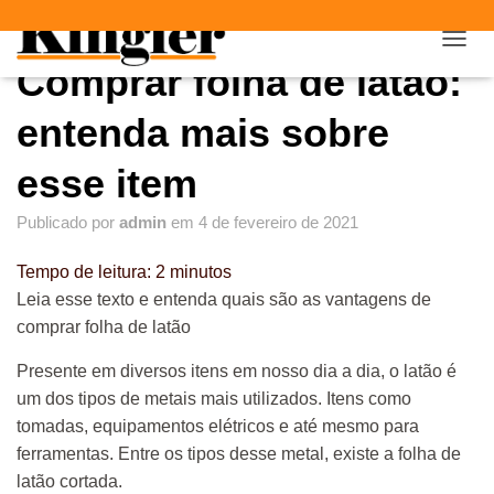
"
"
A
Comprar folha de latão:
L
T
E
entenda mais sobre
R
N
esse item
A
R
Publicado por
admin
em
4 de fevereiro de 2021
N
A
V
Tempo de leitura:
2
minutos
E
Leia esse texto e entenda quais são as vantagens de
G
comprar folha de latão
A
Ç
Ã
Presente em diversos itens em nosso dia a dia, o latão é
O
um dos tipos de metais mais utilizados. Itens como
tomadas, equipamentos elétricos e até mesmo para
ferramentas. Entre os tipos desse metal, existe a folha de
latão cortada.