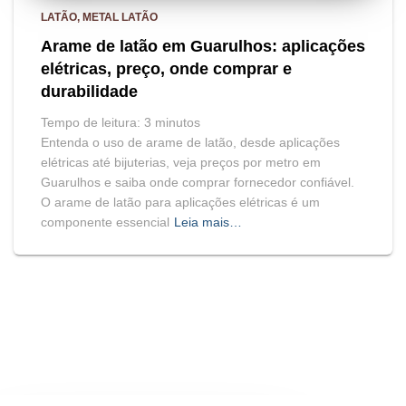
LATÃO
METAL LATÃO
Arame de latão em Guarulhos: aplicações
elétricas, preço, onde comprar e
durabilidade
Tempo de leitura:
3
minutos
Entenda o uso de arame de latão, desde aplicações
elétricas até bijuterias, veja preços por metro em
Guarulhos e saiba onde comprar fornecedor confiável.
O arame de latão para aplicações elétricas é um
componente essencial
Leia mais…
BLOG
HOME
MAPA DO SITE
Hestia | Desenvolvido por
ThemeIsle