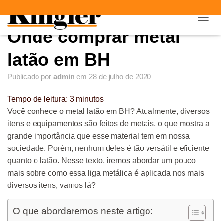
"
"
A
Onde comprar metal
L
T
E
latão em BH
R
N
Publicado por
admin
em
28 de julho de 2020
A
R
Tempo de leitura:
3
minutos
N
A
Você conhece o metal latão em BH? Atualmente, diversos
V
itens e equipamentos são feitos de metais, o que mostra a
E
grande importância que esse material tem em nossa
G
A
sociedade. Porém, nenhum deles é tão versátil e eficiente
Ç
quanto o latão. Nesse texto, iremos abordar um pouco
Ã
mais sobre como essa liga metálica é aplicada nos mais
O
diversos itens, vamos lá?
O que abordaremos neste artigo: