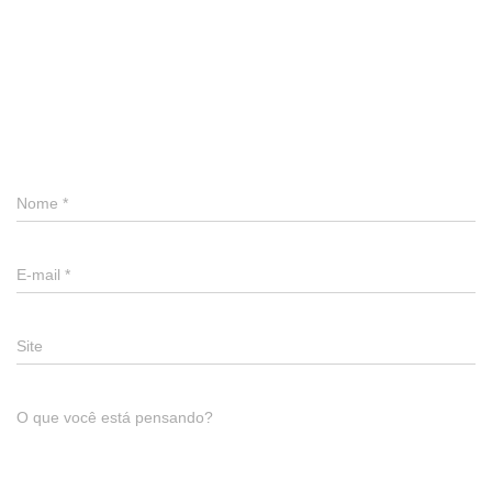
0 comentário
Deixe um comentário
Nome
*
E-mail
*
Site
O que você está pensando?