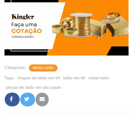
Categorias:
METAL LATÃO
Tags:
chapas de latão em bh
latão em bh
metal latão
placas de latão em são paulo