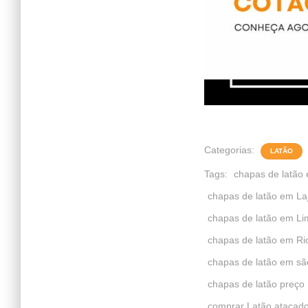
Categorias:
LATÃO
Tags:
chapas de latão
chapas de latão em La
chapas de latão em Li
chapas de latão em Ri
chapas de latão em sã
chapas de latão preço
comprar Latão atacad