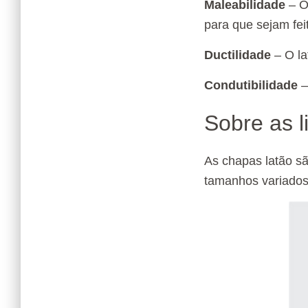
Maleabilidade
– O
para que sejam fei
Ductilidade
– O la
Condutibilidade
–
Sobre as l
As chapas latão s
tamanhos variado