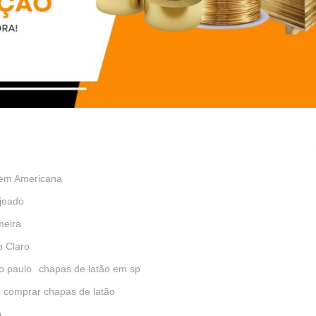
 em Americana
jeado
meira
o Claro
o paulo
chapas de latão em sp
comprar chapas de latão
o