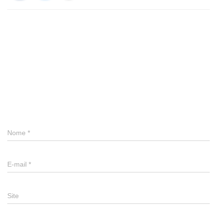
0 comentário
Deixe um comentário
Nome
*
E-mail
*
Site