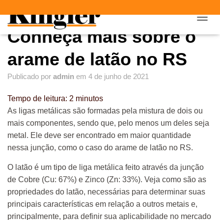
"
"
A
Conheça mais sobre o
L
T
E
arame de latão no RS
R
N
Publicado por
admin
em
4 de junho de 2021
A
R
Tempo de leitura:
2
minutos
N
A
As ligas metálicas são formadas pela mistura de dois ou
V
mais componentes, sendo que, pelo menos um deles seja
E
metal. Ele deve ser encontrado em maior quantidade
G
A
nessa junção, como o caso do arame de latão no RS.
Ç
Ã
O latão é um tipo de liga metálica feito através da junção
O
de Cobre (Cu: 67%) e Zinco (Zn: 33%). Veja como são as
propriedades do latão, necessárias para determinar suas
principais características em relação a outros metais e,
principalmente, para definir sua aplicabilidade no mercado