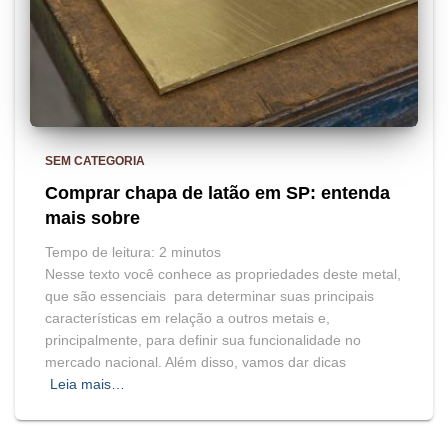
SEM CATEGORIA
Comprar chapa de latão em SP: entenda
mais sobre
Tempo de leitura:
2
minutos
Nesse texto você conhece as propriedades deste metal,
que são essenciais para determinar suas principais
características em relação a outros metais e,
principalmente, para definir sua funcionalidade no
mercado nacional. Além disso, vamos dar dicas
Leia mais…