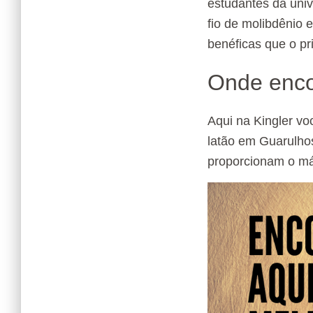
estudantes da univ
fio de molibdênio 
benéficas que o pr
Onde encon
Aqui na Kingler vo
latão em Guarulho
proporcionam o má