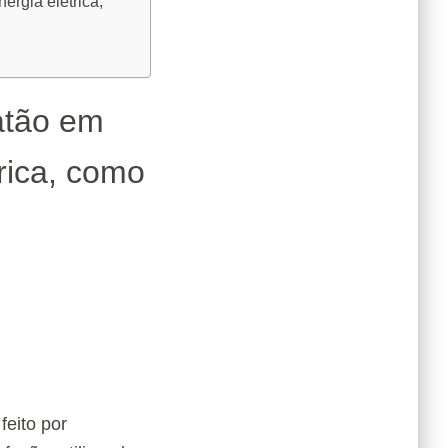
ergia elétrica,
latão em
rica, como
feito por