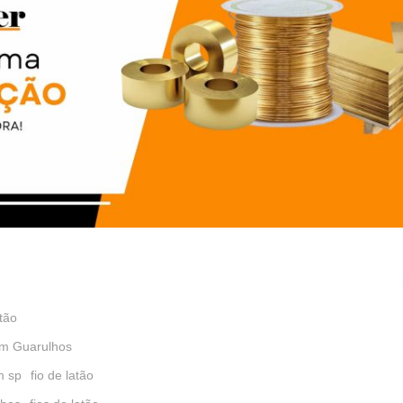
tão
em Guarulhos
m sp
fio de latão