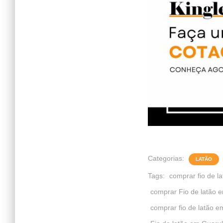
Categorias:
LATÃO
Tags:
comprar fio de la
comprar Fio de latão 
comprar fio de latão e