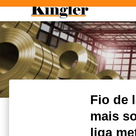
"
"
Fio de 
mais so
liga me