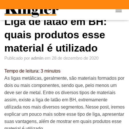
"
"
A
Liga de latão em BH:
L
T
E
quais produtos esse
R
N
material é utilizado
A
R
Publicado por
admin
em
28 de dezembro de 2020
N
A
V
Tempo de leitura:
3
minutos
E
As ligas metálicas, geralmente, são materiais formados por
G
dois ou mais componentes, sendo que, pelo menos um
A
Ç
deve ser de metal. Entre os diversos tipos de materiais
Ã
assim, existe a liga de latão em BH, extremamente
O
utilizada nos mais diversos segmentos. Nesse post, iremos
explicar um pouco mais sobre esse tipo de liga, apresentar
suas vantagens, além de mostrar em quais produtos esse
material é utilizado.