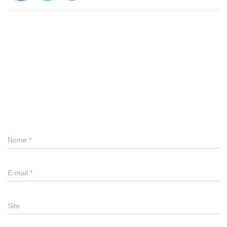
0 comentário
Deixe um comentário
Nome
*
E-mail
*
Site