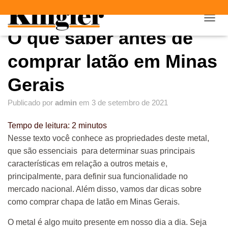
"
"
A
O que saber antes de
L
T
E
comprar latão em Minas
R
N
Gerais
A
R
Publicado por
admin
em
3 de setembro de 2021
N
A
V
Tempo de leitura:
2
minutos
E
Nesse texto você conhece as propriedades deste metal,
G
que são essenciais para determinar suas principais
A
Ç
características em relação a outros metais e,
Ã
principalmente, para definir sua funcionalidade no
O
mercado nacional. Além disso, vamos dar dicas sobre
como comprar chapa de latão em Minas Gerais.
O metal é algo muito presente em nosso dia a dia. Seja