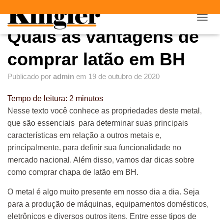
"
"
A
Quais as vantagens de
L
T
E
comprar latão em BH
R
N
Publicado por
admin
em
19 de outubro de 2020
A
R
Tempo de leitura:
2
minutos
N
A
Nesse texto você conhece as propriedades deste metal,
V
que são essenciais para determinar suas principais
E
características em relação a outros metais e,
G
A
principalmente, para definir sua funcionalidade no
Ç
mercado nacional. Além disso, vamos dar dicas sobre
Ã
como comprar chapa de latão em BH.
O
O metal é algo muito presente em nosso dia a dia. Seja
para a produção de máquinas, equipamentos domésticos,
eletrônicos e diversos outros itens. Entre esse tipos de