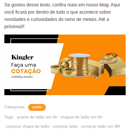
Se gostou desse texto, confira mais em nosso
blog
. Aqui
você ficará por dentro de tudo o que acontece sobre
novidades e curiosidades do ramo de metais. Até a
próxima!!!
Categorias:
LATÃO
Tags:
arame de latão em bh
chapas de latão em bh
comprar chapa de latão
comprar latão
comprar latão em BH