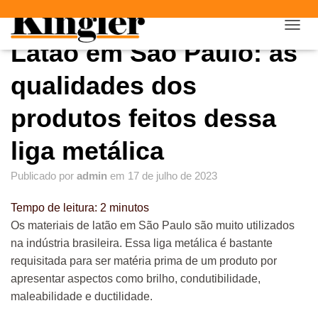
"
"
A
Latão em São Paulo: as
L
T
E
qualidades dos
R
N
produtos feitos dessa
A
R
liga metálica
N
A
V
Publicado por
admin
em
17 de julho de 2023
E
G
Tempo de leitura:
2
minutos
A
Ç
Os materiais de latão em São Paulo são muito utilizados
Ã
na indústria brasileira. Essa liga metálica é bastante
O
requisitada para ser matéria prima de um produto por
apresentar aspectos como brilho, condutibilidade,
maleabilidade e ductilidade.