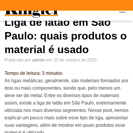
"
"
A
Liga de latão em São
L
T
E
Paulo: quais produtos o
R
N
material é usado
A
R
Publicado por
admin
em
20 de outubro de 2023
N
A
V
Tempo de leitura:
3
minutos
E
As ligas metálicas, geralmente, são materiais formados por
G
dois ou mais componentes, sendo que, pelo menos um
A
Ç
deve ser de metal. Entre os diversos tipos de materiais
Ã
assim, existe a liga de latão em São Paulo, extremamente
O
utilizada nos mais diversos segmentos. Nesse post, iremos
explicar um pouco mais sobre esse tipo de liga, apresentar
suas vantagens, além de mostrar em quais produtos esse
material é utilizado.