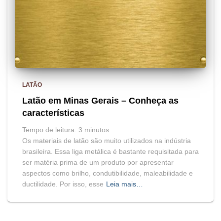
LATÃO
Latão em Minas Gerais – Conheça as
características
Tempo de leitura:
3
minutos
Os materiais de latão são muito utilizados na indústria
brasileira. Essa liga metálica é bastante requisitada para
ser matéria prima de um produto por apresentar
aspectos como brilho, condutibilidade, maleabilidade e
ductilidade. Por isso, esse
Leia mais…