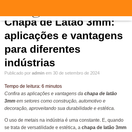
"
"
A
Chapa de Latão 3mm:
L
T
E
aplicações e vantagens
R
N
para diferentes
A
R
indústrias
N
A
V
Publicado por
admin
em
30 de setembro de 2024
E
G
Tempo de leitura:
6
minutos
A
Ç
Confira as aplicações e vantagens da
chapa de latão
Ã
3mm
em setores como construção, automotivo e
O
decoração, aproveitando sua durabilidade e estética.
O uso de metais na indústria é uma constante. E, quando
se trata de versatilidade e estética, a
chapa de latão 3mm