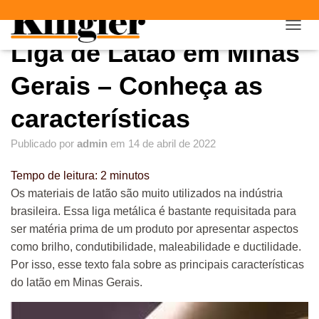
"
"
A
Liga de Latão em Minas
L
T
E
Gerais – Conheça as
R
N
características
A
R
Publicado por
admin
em
14 de abril de 2022
N
A
V
Tempo de leitura:
2
minutos
E
Os materiais de latão são muito utilizados na indústria
G
brasileira. Essa liga metálica é bastante requisitada para
A
Ç
ser matéria prima de um produto por apresentar aspectos
Ã
como brilho, condutibilidade, maleabilidade e ductilidade.
O
Por isso, esse texto fala sobre as principais características
do latão em Minas Gerais.