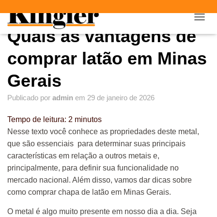
"
"
A
Quais as vantagens de
L
T
E
comprar latão em Minas
R
N
Gerais
A
R
Publicado por
admin
em
29 de janeiro de 2026
N
A
V
Tempo de leitura:
2
minutos
E
Nesse texto você conhece as propriedades deste metal,
G
que são essenciais para determinar suas principais
A
Ç
características em relação a outros metais e,
Ã
principalmente, para definir sua funcionalidade no
O
mercado nacional. Além disso, vamos dar dicas sobre
como comprar chapa de latão em Minas Gerais.
O metal é algo muito presente em nosso dia a dia. Seja