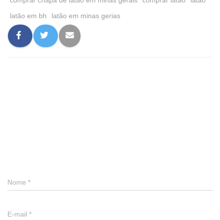
comprar chapa de latão em minas gerais
comprar latão
latão
latão em bh
latão em minas gerias
0 comentário
Deixe um comentário
Nome
*
E-mail
*