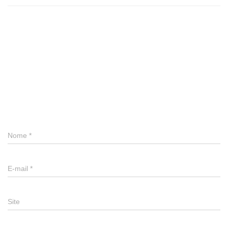
0 comentário
Deixe um comentário
Nome
*
E-mail
*
Site