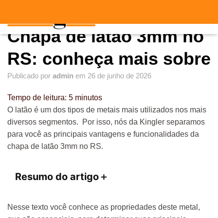
"
"
A
Chapa de latão 3mm no
L
T
E
RS: conheça mais sobre
R
N
Publicado por
admin
em
26 de junho de 2026
A
R
Tempo de leitura:
5
minutos
N
A
O latão é um dos tipos de metais mais utilizados nos mais
V
diversos segmentos. Por isso, nós da Kingler separamos
E
para você as principais vantagens e funcionalidades da
G
A
chapa de latão 3mm no RS.
Ç
Ã
O
Resumo do artigo
＋
Nesse texto você conhece as propriedades deste metal,