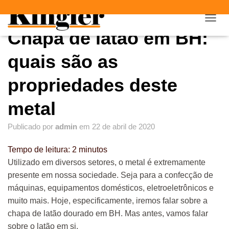
"
"
A
Chapa de latão em BH:
L
T
E
quais são as
R
N
propriedades deste
A
R
metal
N
A
V
Publicado por
admin
em
22 de abril de 2020
E
G
Tempo de leitura:
2
minutos
A
Ç
Utilizado em diversos setores, o metal é extremamente
Ã
presente em nossa sociedade. Seja para a confecção de
O
máquinas, equipamentos domésticos, eletroeletrônicos e
muito mais. Hoje, especificamente, iremos falar sobre a
chapa de latão dourado em BH. Mas antes, vamos falar
sobre o latão em si.