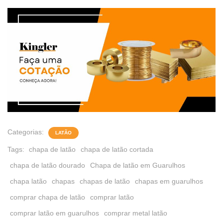
Categorias:
LATÃO
Tags:
chapa de latão
chapa de latão cortada
chapa de latão dourado
Chapa de latão em Guarulhos
chapa latão
chapas
chapas de latão
chapas em guarulhos
comprar chapa de latão
comprar latão
comprar latão em guarulhos
comprar metal latão