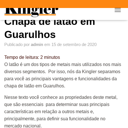
"
"
A
Chapa de latão em
L
T
E
Guarulhos
R
N
Publicado por
admin
em
15 de setembro de 2020
A
R
Tempo de leitura:
2
minutos
N
A
O latão é um dos tipos de metais mais utilizados nos mais
V
diversos segmentos. Por isso, nós da Kingler separamos
E
para você as principais vantagens e funcionalidades da
G
A
chapa de latão em Guarulhos.
Ç
Ã
Nesse texto você conhece as propriedades deste metal,
O
que são essenciais para determinar suas principais
características em relação a outros metais e,
principalmente, para definir sua funcionalidade no
mercado nacional.