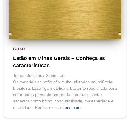
LATÃO
Latão em Minas Gerais – Conheça as
características
Tempo de leitura:
2
minutos
Os materiais de latão são muito utilizados na indústria
brasileira. Essa liga metálica é bastante requisitada para
ser matéria prima de um produto por apresentar
aspectos como brilho, condutibilidade, maleabilidade e
ductilidade. Por isso, esse
Leia mais…