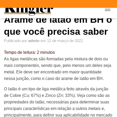
"
"
A
Arame de latão em BH o
L
T
E
que você precisa saber
R
N
Publicado por
admin
em
12 de março de 2021
A
R
Tempo de leitura:
2
minutos
N
A
As ligas metálicas são formadas pela mistura de dois ou
V
mais componentes, sendo que, pelo menos um deles seja
E
metal. Ele deve ser encontrado em maior quantidade
G
A
nessa junção, como o caso do arame de latão em BH.
Ç
Ã
O latão é um tipo de liga metálica feito através da junção
O
de Cobre (Cu: 67%) e Zinco (Zn: 33%). Veja como são as
propriedades do latão, necessárias para determinar suas
principais características em relação a outros metais e,
principalmente, para definir sua aplicabilidade no mercado