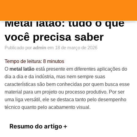
"
"
A
Metal latão: tudo o que
L
T
E
você precisa saber
R
N
Publicado por
admin
em
18 de março de 2026
A
R
Tempo de leitura:
8
minutos
N
A
O
metal latão
está presente em diferentes aplicações do
V
dia a dia e da indústria, mas nem sempre suas
E
características são bem conhecidas por quem busca esse
G
A
material para um projeto ou processo produtivo. Por ser
Ç
uma liga versátil, ele se destaca tanto pelo desempenho
Ã
técnico quanto pelo acabamento visual.
O
Resumo do artigo
＋