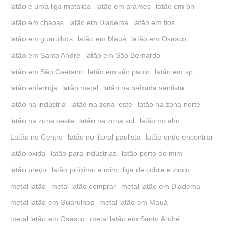
latão é uma liga metálica
latão em arames
latão em bh
latão em chapas
latão em Diadema
latão em fios
latão em guarulhos
latão em Mauá
latão em Osasco
latão em Santo André
latão em São Bernardo
latão em São Caetano
latão em são paulo
latão em sp
latão enferruja
latão metal
latão na baixada santista
latão na indústria
latão na zona leste
latão na zona norte
latão na zona oeste
latão na zona sul
latão no abc
Latão no Centro
latão no litoral paulista
latão onde encontrar
latão oxida
latão para indústrias
latão perto de mim
latão preço
latão próximo a mim
liga de cobre e zinco
metal latão
metal latão comprar
metal latão em Diadema
metal latão em Guarulhos
metal latão em Mauá
metal latão em Osasco
metal latão em Santo André