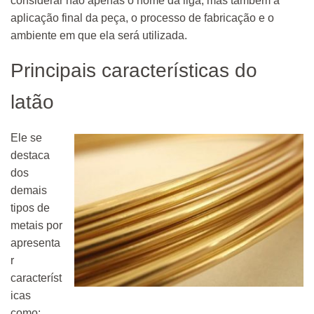
considerar não apenas o nome da liga, mas também a
aplicação final da peça, o processo de fabricação e o
ambiente em que ela será utilizada.
Principais características do
latão
Ele se
destaca
dos
demais
tipos de
metais por
apresenta
r
característ
icas
como: