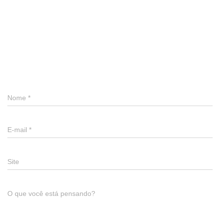
0 comentário
Deixe um comentário
Nome
*
E-mail
*
Site
O que você está pensando?