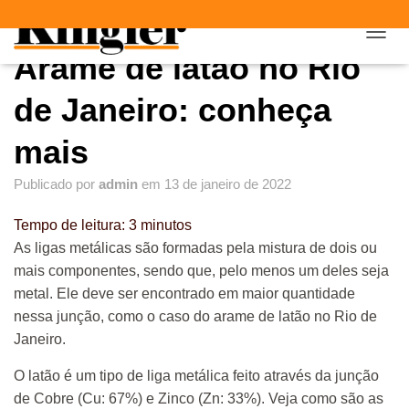
"
"
A
Arame de latão no Rio
L
T
E
de Janeiro: conheça
R
N
mais
A
R
Publicado por
admin
em
13 de janeiro de 2022
N
A
V
Tempo de leitura:
3
minutos
E
As ligas metálicas são formadas pela mistura de dois ou
G
mais componentes, sendo que, pelo menos um deles seja
A
Ç
metal. Ele deve ser encontrado em maior quantidade
Ã
nessa junção, como o caso do arame de latão no Rio de
O
Janeiro.
O latão é um tipo de liga metálica feito através da junção
de Cobre (Cu: 67%) e Zinco (Zn: 33%). Veja como são as