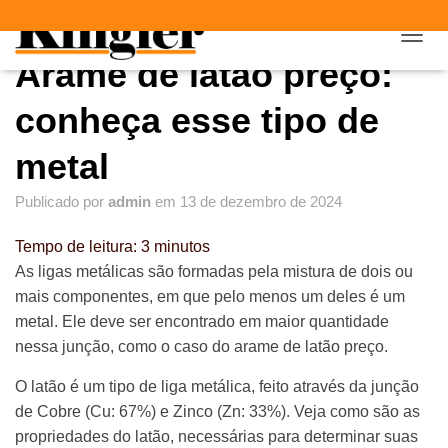
"
"
A
Arame de latão preço:
L
T
E
conheça esse tipo de
R
N
metal
A
R
Publicado por
admin
em
13 de dezembro de 2024
N
A
V
Tempo de leitura:
3
minutos
E
As ligas metálicas são formadas pela mistura de dois ou
G
mais componentes, em que pelo menos um deles é um
A
Ç
metal. Ele deve ser encontrado em maior quantidade
Ã
nessa junção, como o caso do arame de latão preço.
O
O latão é um tipo de liga metálica, feito através da junção
de Cobre (Cu: 67%) e Zinco (Zn: 33%). Veja como são as
propriedades do latão, necessárias para determinar suas