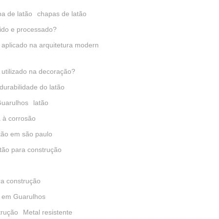
a de latão
chapas de latão
ido e processado?
 aplicado na arquitetura modern
 utilizado na decoração?
durabilidade do latão
Guarulhos
latão
a à corrosão
tão em são paulo
atão para construção
ra construção
o em Guarulhos
trução
Metal resistente