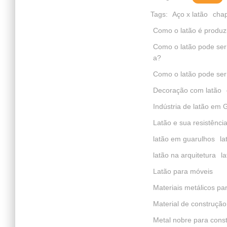
Tags:
Aço x latão
chap
Como o latão é produz
Como o latão pode ser
a?
Como o latão pode ser
Decoração com latão
Indústria de latão em 
Latão e sua resistênci
latão em guarulhos
la
latão na arquitetura
l
Latão para móveis
Materiais metálicos pa
Material de construçã
Metal nobre para cons