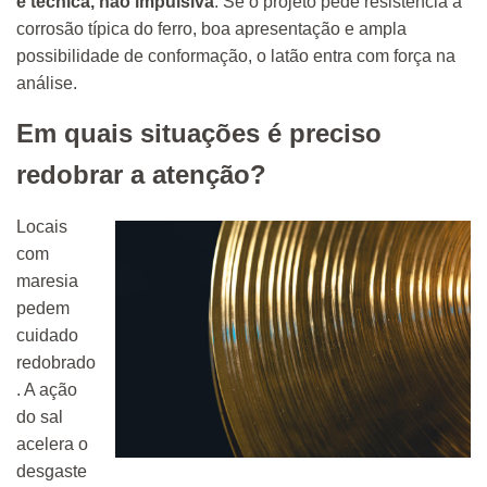
é técnica, não impulsiva
. Se o projeto pede resistência à
corrosão típica do ferro, boa apresentação e ampla
possibilidade de conformação, o latão entra com força na
análise.
Em quais situações é preciso
redobrar a atenção?
Locais
com
maresia
pedem
cuidado
redobrado
. A ação
do sal
acelera o
desgaste