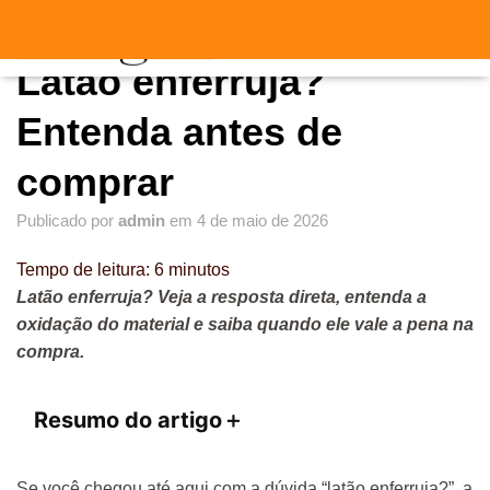
"
"
A
Latão enferruja?
L
T
E
Entenda antes de
R
N
comprar
A
R
Publicado por
admin
em
4 de maio de 2026
N
A
V
Tempo de leitura:
6
minutos
E
Latão enferruja? Veja a resposta direta, entenda a
G
oxidação do material e saiba quando ele vale a pena na
A
Ç
compra.
Ã
O
Resumo do artigo
＋
Se você chegou até aqui com a dúvida “latão enferruja?”, a