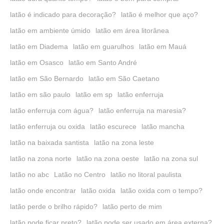
latão é indicado para decoração?
latão é melhor que aço?
latão em ambiente úmido
latão em área litorânea
latão em Diadema
latão em guarulhos
latão em Mauá
latão em Osasco
latão em Santo André
latão em São Bernardo
latão em São Caetano
latão em são paulo
latão em sp
latão enferruja
latão enferruja com água?
latão enferruja na maresia?
latão enferruja ou oxida
latão escurece
latão mancha
latão na baixada santista
latão na zona leste
latão na zona norte
latão na zona oeste
latão na zona sul
latão no abc
Latão no Centro
latão no litoral paulista
latão onde encontrar
latão oxida
latão oxida com o tempo?
latão perde o brilho rápido?
latão perto de mim
latão pode ficar preto?
latão pode ser usado em área externa?