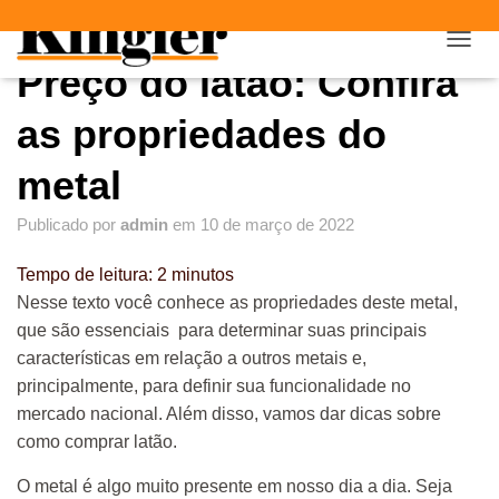
"
"
A
Preço do latão: Confira
L
T
E
as propriedades do
R
N
metal
A
R
Publicado por
admin
em
10 de março de 2022
N
A
V
Tempo de leitura:
2
minutos
E
Nesse texto você conhece as propriedades deste metal,
G
que são essenciais para determinar suas principais
A
Ç
características em relação a outros metais e,
Ã
principalmente, para definir sua funcionalidade no
O
mercado nacional. Além disso, vamos dar dicas sobre
como comprar latão.
O metal é algo muito presente em nosso dia a dia. Seja