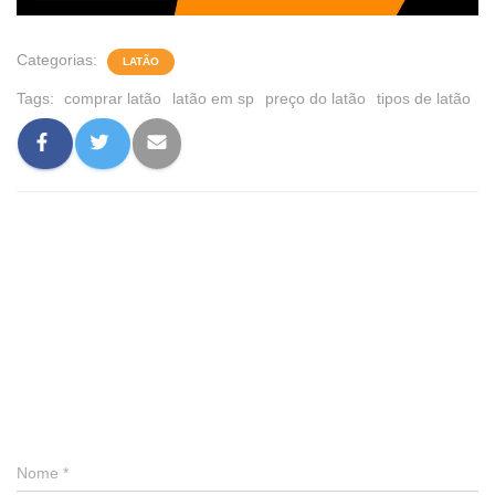
Categorias:
LATÃO
Tags:
comprar latão
latão em sp
preço do latão
tipos de latão
0 comentário
Deixe um comentário
Nome
*