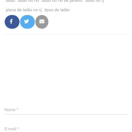
latão
latão no rio
latão no rio de janeiro
latão no rj
placa de latão no rj
tipos de latão
0 comentário
Deixe um comentário
Nome
*
E-mail
*