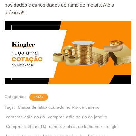
novidades e curiosidades do ramo de metais. Até a
próxima!!!
Categorias:
LATÃO
Tags:
Chapa de latão dourado no Rio de Janeiro
comprar latão no rio
comprar latão no rio de janeiro
Comprar latão no RJ
comprar placa de latão no rj
kingler