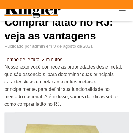
"
"
A
Comprar latão no RJ:
L
T
E
veja as vantagens
R
N
Publicado por
admin
em
9 de agosto de 2021
A
R
Tempo de leitura:
2
minutos
N
A
Nesse texto você conhece as propriedades deste metal,
V
que são essenciais para determinar suas principais
E
características em relação a outros metais e,
G
A
principalmente, para definir sua funcionalidade no
Ç
mercado nacional. Além disso, vamos dar dicas sobre
Ã
como comprar latão no RJ.
O