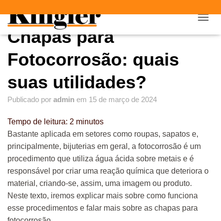
"
"
A
Chapas para
L
T
E
Fotocorrosão: quais
R
N
suas utilidades?
A
R
Publicado por
admin
em
15 de março de 2024
N
A
V
Tempo de leitura:
2
minutos
E
Bastante aplicada em setores como roupas, sapatos e,
G
principalmente, bijuterias em geral, a fotocorrosão é um
A
Ç
procedimento que utiliza água ácida sobre metais e é
Ã
responsável por criar uma reação química que deteriora o
O
material, criando-se, assim, uma imagem ou produto.
Neste texto, iremos explicar mais sobre como funciona
esse procedimentos e falar mais sobre as chapas para
fotocorrosão.