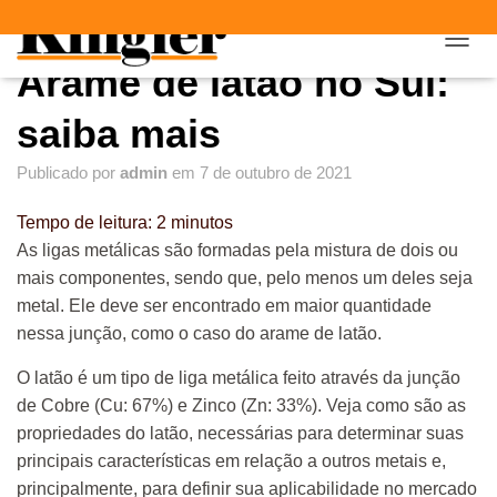
"
"
A
Arame de latão no Sul:
L
T
E
saiba mais
R
N
Publicado por
admin
em
7 de outubro de 2021
A
R
Tempo de leitura:
2
minutos
N
A
As ligas metálicas são formadas pela mistura de dois ou
V
mais componentes, sendo que, pelo menos um deles seja
E
metal. Ele deve ser encontrado em maior quantidade
G
A
nessa junção, como o caso do arame de latão.
Ç
Ã
O latão é um tipo de liga metálica feito através da junção
O
de Cobre (Cu: 67%) e Zinco (Zn: 33%). Veja como são as
propriedades do latão, necessárias para determinar suas
principais características em relação a outros metais e,
principalmente, para definir sua aplicabilidade no mercado