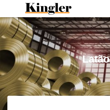
"
"
Latão