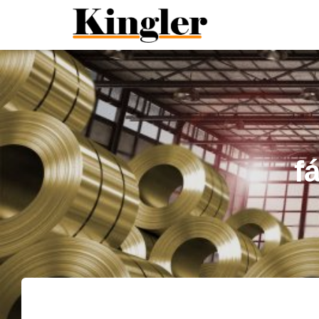
"
"
f