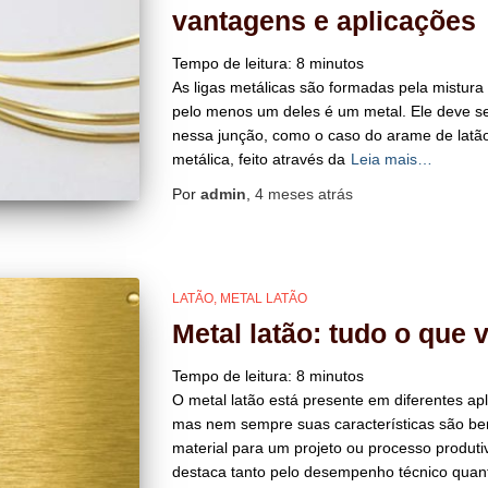
vantagens e aplicações
Tempo de leitura:
8
minutos
As ligas metálicas são formadas pela mistur
pelo menos um deles é um metal. Ele deve s
nessa junção, como o caso do arame de latão
metálica, feito através da
Leia mais…
Por
admin
,
4 meses
atrás
LATÃO
METAL LATÃO
Metal latão: tudo o que 
Tempo de leitura:
8
minutos
O metal latão está presente em diferentes apli
mas nem sempre suas características são b
material para um projeto ou processo produtivo
destaca tanto pelo desempenho técnico quant