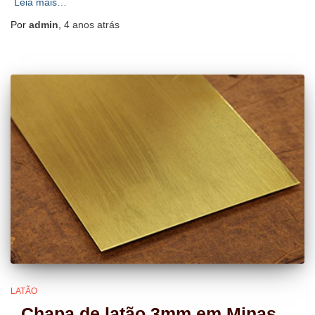
Leia mais…
Por
admin
,
4 anos
atrás
LATÃO
Chapa de latão 3mm em Minas