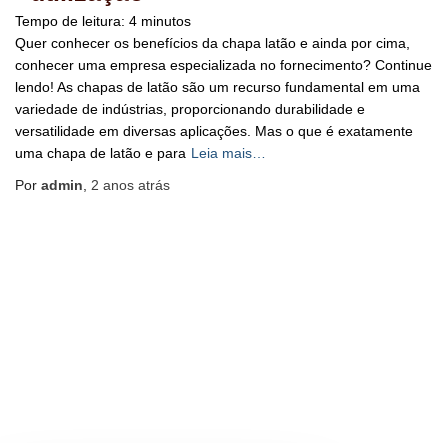
Tempo de leitura:
4
minutos
Quer conhecer os benefícios da chapa latão e ainda por cima,
conhecer uma empresa especializada no fornecimento? Continue
lendo! As chapas de latão são um recurso fundamental em uma
variedade de indústrias, proporcionando durabilidade e
versatilidade em diversas aplicações. Mas o que é exatamente
uma chapa de latão e para
Leia mais…
Por
admin
,
2 anos
atrás
BLOG
HOME
MAPA DO SITE
Hestia | Desenvolvido por
ThemeIsle