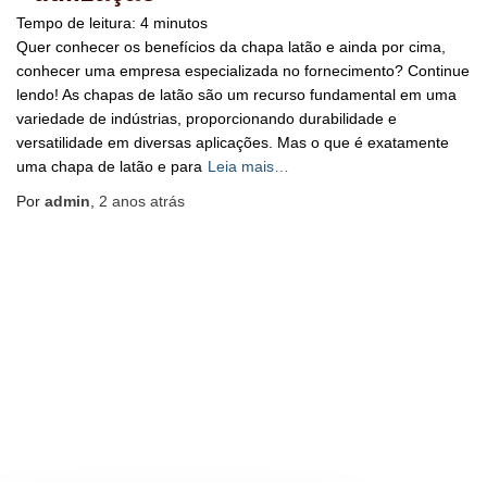
Tempo de leitura:
4
minutos
Quer conhecer os benefícios da chapa latão e ainda por cima,
conhecer uma empresa especializada no fornecimento? Continue
lendo! As chapas de latão são um recurso fundamental em uma
variedade de indústrias, proporcionando durabilidade e
versatilidade em diversas aplicações. Mas o que é exatamente
uma chapa de latão e para
Leia mais…
Por
admin
,
2 anos
atrás
BLOG
HOME
MAPA DO SITE
Hestia | Desenvolvido por
ThemeIsle