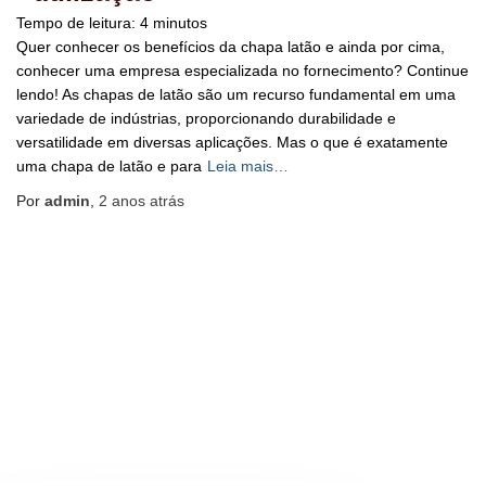
Tempo de leitura:
4
minutos
Quer conhecer os benefícios da chapa latão e ainda por cima,
conhecer uma empresa especializada no fornecimento? Continue
lendo! As chapas de latão são um recurso fundamental em uma
variedade de indústrias, proporcionando durabilidade e
versatilidade em diversas aplicações. Mas o que é exatamente
uma chapa de latão e para
Leia mais…
Por
admin
,
2 anos
atrás
BLOG
HOME
MAPA DO SITE
Hestia | Desenvolvido por
ThemeIsle