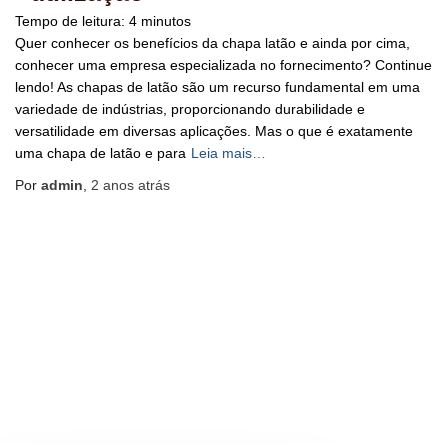
Tempo de leitura:
4
minutos
Quer conhecer os benefícios da chapa latão e ainda por cima,
conhecer uma empresa especializada no fornecimento? Continue
lendo! As chapas de latão são um recurso fundamental em uma
variedade de indústrias, proporcionando durabilidade e
versatilidade em diversas aplicações. Mas o que é exatamente
uma chapa de latão e para
Leia mais…
Por
admin
,
2 anos
atrás
BLOG
HOME
MAPA DO SITE
Hestia | Desenvolvido por
ThemeIsle