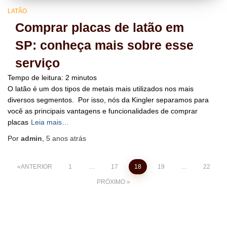
LATÃO
Comprar placas de latão em
SP: conheça mais sobre esse
serviço
Tempo de leitura:
2
minutos
O latão é um dos tipos de metais mais utilizados nos mais
diversos segmentos. Por isso, nós da Kingler separamos para
você as principais vantagens e funcionalidades de comprar
placas
Leia mais…
Por
admin
,
5 anos
atrás
Navegação por posts
ANTERIOR
1
…
17
18
19
…
22
PRÓXIMO