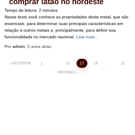
comprar latão no nordeste
Tempo de leitura:
2
minutos
Nesse texto você conhece as propriedades deste metal, que são
essenciais para determinar suas principais características em
relação a outros metais e, principalmente, para definir sua
funcionalidade no mercado nacional.
Leia mais…
Por
admin
,
5 anos
atrás
Navegação por posts
ANTERIOR
1
…
16
17
18
…
22
PRÓXIMO
BLOG
HOME
MAPA DO SITE
Hestia | Desenvolvido por
ThemeIsle