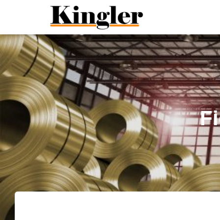
"
"
F