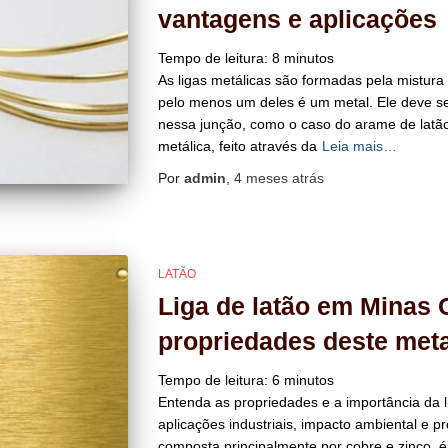
vantagens e aplicações
Tempo de leitura:
8
minutos
As ligas metálicas são formadas pela mistur
pelo menos um deles é um metal. Ele deve s
nessa junção, como o caso do arame de latão
metálica, feito através da
Leia mais…
Por
admin
,
4 meses
atrás
LATÃO
Liga de latão em Minas 
propriedades deste meta
Tempo de leitura:
6
minutos
Entenda as propriedades e a importância da l
aplicações industriais, impacto ambiental e pr
composta principalmente por cobre e zinco, 