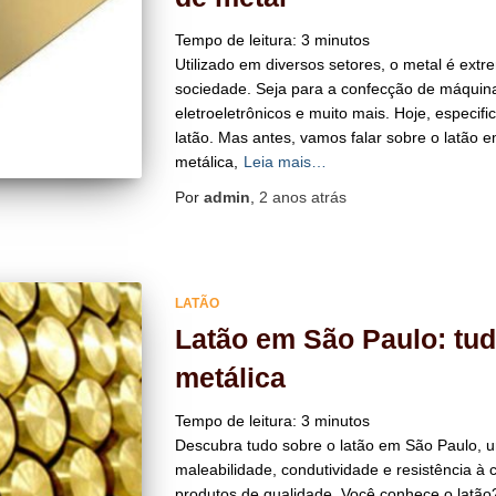
Tempo de leitura:
3
minutos
Utilizado em diversos setores, o metal é ex
sociedade. Seja para a confecção de máquin
eletroeletrônicos e muito mais. Hoje, especif
latão. Mas antes, vamos falar sobre o latão em
metálica,
Leia mais…
Por
admin
,
2 anos
atrás
LATÃO
Latão em São Paulo: tud
metálica
Tempo de leitura:
3
minutos
Descubra tudo sobre o latão em São Paulo, um
maleabilidade, condutividade e resistência à
produtos de qualidade. Você conhece o latão?