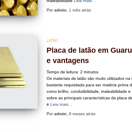
maleabilidade
Leia mais…
Por
admin
,
1 mês
atrás
LATÃO
Placa de latão em Guaru
e vantagens
Tempo de leitura:
2
minutos
Os materiais de latão são muito utilizados na i
bastante requisitada para ser matéria prima 
como brilho, condutibilidade, maleabilidade e d
sobre as principais características da placa 
é
Leia mais…
Por
admin
,
8 meses
atrás