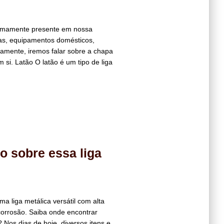
tremamente presente em nossa
as, equipamentos domésticos,
icamente, iremos falar sobre a chapa
 si. Latão O latão é um tipo de liga
o sobre essa liga
a liga metálica versátil com alta
 corrosão. Saiba onde encontrar
 Nos dias de hoje, diversos itens e