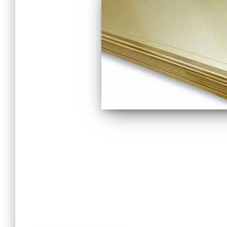
Navegação
por
posts
BLOG
HOME
MAPA DO SITE