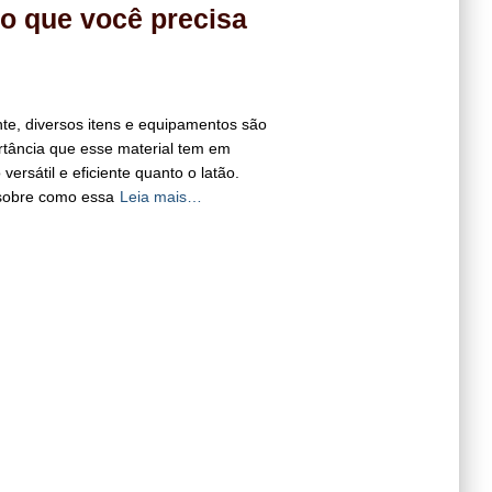
 o que você precisa
e, diversos itens e equipamentos são
rtância que esse material tem em
rsátil e eficiente quanto o latão.
 sobre como essa
Leia mais…
Hestia | Desenvolvido por
ThemeIsle